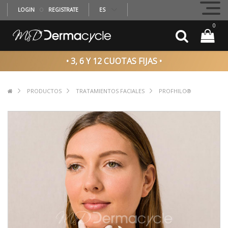
LOGIN
O
REGISTRATE
ES
0
• 3, 6 Y 12 CUOTAS FIJAS •
PRODUCTOS
TRATAMIENTOS FACIALES
PROFHILO®️