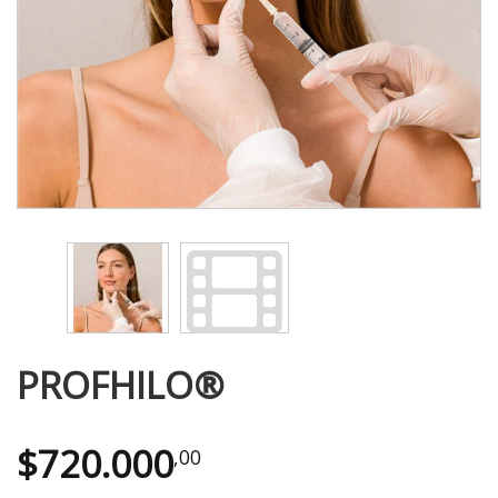
PROFHILO®️
$
720.000
,00