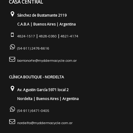
CASA CENTRAL
Sánchez de Bustamante 2119
C.A.B.A | Buenos Aires | Argentina
|
|
4824-1517
4828-0380
4821-4174
(54-911) 2476-8616
barrionorte@myddermacycle.com.ar
CLÍNICA BOUTIQUE - NORDELTA
Av. Agustin García 5971 local 2
Nordelta | Buenos Aires | Argentina
(54-911) 6471-0405
nordelta@myddermacycle.com.ar