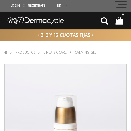
LOGIN
O
REGISTRATE
ES
0
• 3, 6 Y 12 CUOTAS FIJAS •
PRODUCTOS
LÍNEA BIOCARE
CALMING GEL