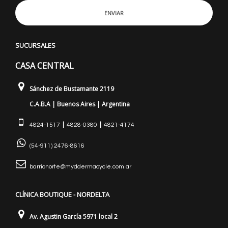
ENVIAR
SUCURSALES
CASA CENTRAL
Sánchez de Bustamante 2119
C.A.B.A | Buenos Aires | Argentina
|
|
4824-1517
4828-0380
4821-4174
(54-911) 2476-8616
barrionorte@myddermacycle.com.ar
CLÍNICA BOUTIQUE - NORDELTA
Av. Agustin García 5971 local 2