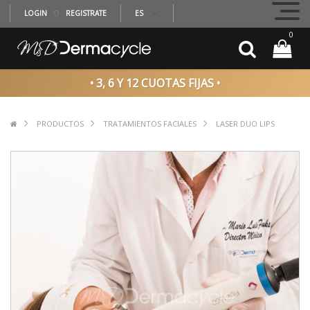
LOGIN
O
REGISTRATE
ES
0
• 3, 6 Y 12 CUOTAS FIJAS •
PRODUCTOS
TRATAMIENTOS FACIALES
LASER DUO LIPS