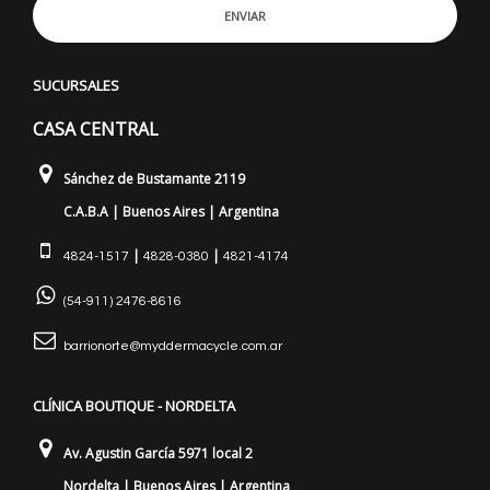
ENVIAR
SUCURSALES
CASA CENTRAL
Sánchez de Bustamante 2119
C.A.B.A | Buenos Aires | Argentina
|
|
4824-1517
4828-0380
4821-4174
(54-911) 2476-8616
barrionorte@myddermacycle.com.ar
CLÍNICA BOUTIQUE - NORDELTA
Av. Agustin García 5971 local 2
Nordelta | Buenos Aires | Argentina