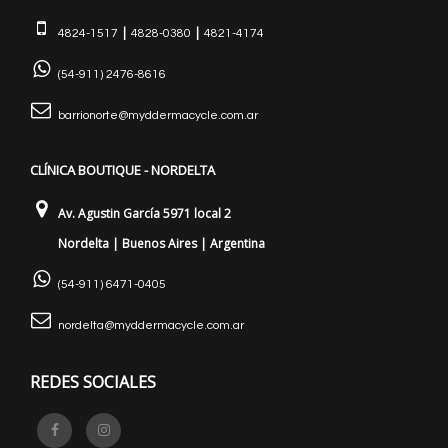
|
|
4824-1517
4828-0380
4821-4174
(54-911) 2476-8616
barrionorte@myddermacycle.com.ar
CLÍNICA BOUTIQUE - NORDELTA
Av. Agustin García 5971 local 2
Nordelta | Buenos Aires | Argentina
(54-911) 6471-0405
nordelta@myddermacycle.com.ar
REDES SOCIALES