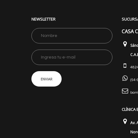
NEWSLETTER
SUCURS
CASA 
Sán
C.A.
482
ENVIAR
(54-
barr
CLÍNICA
Av. 
Nord