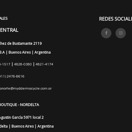
ALES
REDES SOCIAL
CENTRAL
chez de Bustamante 2119
B.A | Buenos Aires | Argentina
|
|
4-1517
4828-0380
4821-4174
911) 2476-8616
ionorte@myddermacycle.com.ar
 BOUTIQUE - NORDELTA
Agustin García 5971 local 2
elta | Buenos Aires | Argentina