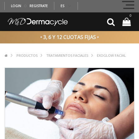
LOGIN
O
REGISTRATE
ES
0
• 3, 6 Y 12 CUOTAS FIJAS •
PRODUCTOS
TRATAMIENTOS FACIALES
EXOGLOW FACIAL