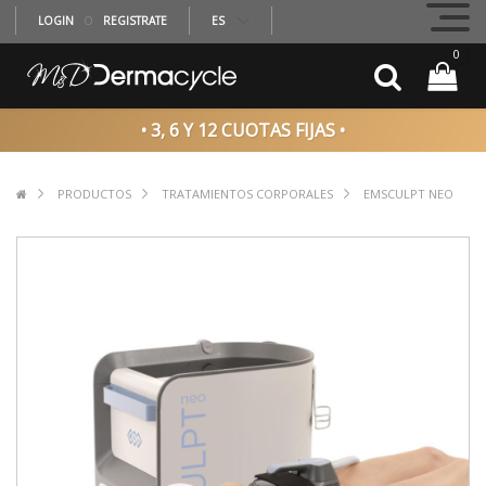
LOGIN
O
REGISTRATE
ES
0
• 3, 6 Y 12 CUOTAS FIJAS •
PRODUCTOS
TRATAMIENTOS CORPORALES
EMSCULPT NEO