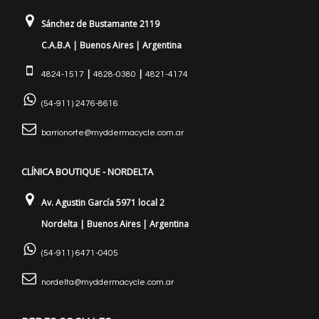
Sánchez de Bustamante 2119
C.A.B.A | Buenos Aires | Argentina
|
|
4824-1517
4828-0380
4821-4174
(54-911) 2476-8616
barrionorte@myddermacycle.com.ar
CLÍNICA BOUTIQUE - NORDELTA
Av. Agustin García 5971 local 2
Nordelta | Buenos Aires | Argentina
(54-911) 6471-0405
nordelta@myddermacycle.com.ar