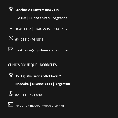
Sánchez de Bustamante 2119
C.A.B.A | Buenos Aires | Argentina
|
|
4824-1517
4828-0380
4821-4174
(54-911) 2476-8616
barrionorte@myddermacycle.com.ar
CLÍNICA BOUTIQUE - NORDELTA
Av. Agustin García 5971 local 2
Nordelta | Buenos Aires | Argentina
(54-911) 6471-0405
nordelta@myddermacycle.com.ar