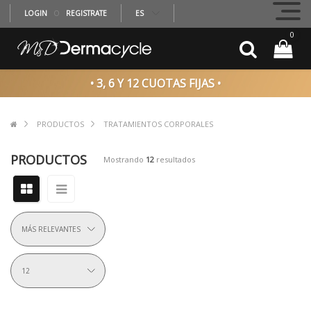
LOGIN
O
REGISTRATE
ES
0
• 3, 6 Y 12 CUOTAS FIJAS •
PRODUCTOS
TRATAMIENTOS CORPORALES
PRODUCTOS
Mostrando
12
resultados
MÁS RELEVANTES
12