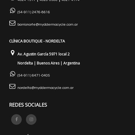
(54-911) 2476-8616
barrionorte@myddermacycle.com.ar
CLÍNICA BOUTIQUE - NORDELTA
Av. Agustin García 5971 local 2
Nordelta | Buenos Aires | Argentina
(54-911) 6471-0405
nordelta@myddermacycle.com.ar
REDES SOCIALES