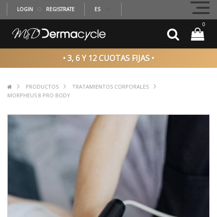
LOGIN
O
REGISTRATE
ES
0
• 3, 6 Y 12 CUOTAS FIJAS •
PRODUCTOS
TRATAMIENTOS CORPORALES
MORPHEUS 8 PRO BODY