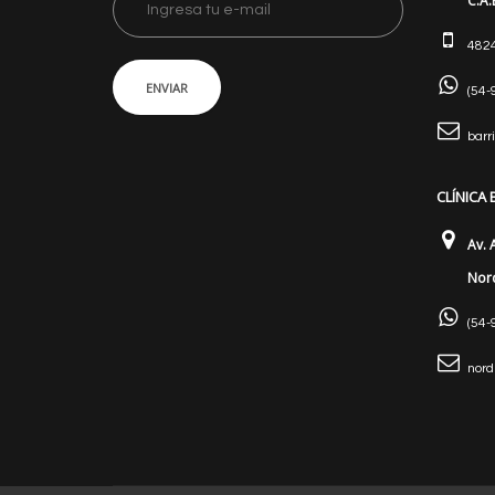
C.A.
482
ENVIAR
(54-
barr
CLÍNICA
Av. 
Nord
(54-
nor