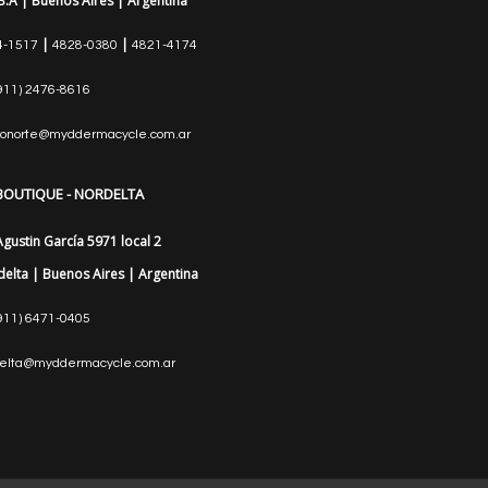
B.A | Buenos Aires | Argentina
|
|
4-1517
4828-0380
4821-4174
911) 2476-8616
ionorte@myddermacycle.com.ar
 BOUTIQUE - NORDELTA
Agustin García 5971 local 2
elta | Buenos Aires | Argentina
911) 6471-0405
delta@myddermacycle.com.ar