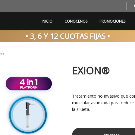
INICIO
CONOCENOS
PROMOCIONES
• 3, 6 Y 12 CUOTAS FIJAS •
N®️
EXION®️
Tratamiento no invasivo que co
muscular avanzada para reducir a
la silueta.