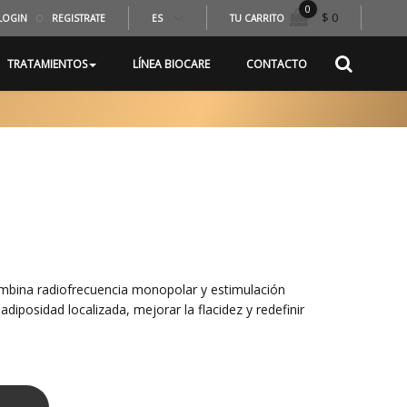
0
$ 0
LOGIN
O
REGISTRATE
ES
TU CARRITO
TRATAMIENTOS
LÍNEA BIOCARE
CONTACTO
mbina radiofrecuencia monopolar y estimulación
diposidad localizada, mejorar la flacidez y redefinir